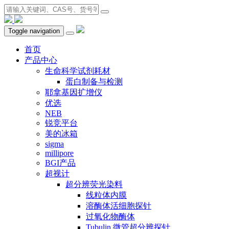
Toggle navigation
首页
产品中心
生命科学试剂耗材
蛋白制备与检测
耶拿基因扩增仪
优选
NEB
锐竞平台
美的冰箱
sigma
millipore
BGI产品
超视计
超分辨荧光染料
线粒体内膜
溶酶体活细胞探针
过氧化物酶体
Tubulin 微管超分辨探针