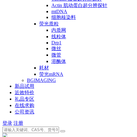
Actin 肌动蛋白超分辨探针
mtDNA
细胞核染料
荧光质粒
内质网
线粒体
Drp1
微丝
微管
溶酶体
耗材
荧光mRNA
BGIMAGING
新品试用
近效特价
礼品专区
在线求购
公司资讯
登录
注册