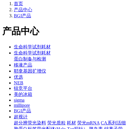
首页
产品中心
BGI产品
产品中心
生命科学试剂耗材
生命科学试剂耗材
蛋白制备与检测
移液产品
耶拿基因扩增仪
优选
NEB
锐竞平台
美的冰箱
sigma
millipore
BGI产品
超视计
超分辨荧光染料
荧光质粒
耗材
荧光mRNA
CA系列活细
胞蛋白标签荧光配体(Halo-Tag探针）
胰岛素-锌离子荧