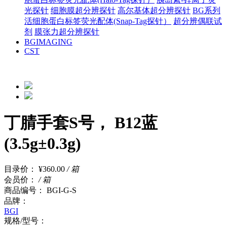
光探针
细胞膜超分辨探针
高尔基体超分辨探针
BG系列
活细胞蛋白标签荧光配体(Snap-Tag探针）
超分辨偶联试
剂
膜张力超分辨探针
BGIMAGING
CST
丁腈手套S号， B12蓝
(3.5g±0.3g)
目录价：
¥360.00
/ 箱
会员价：
/ 箱
商品编号：
BGI-G-S
品牌：
BGI
规格/型号：