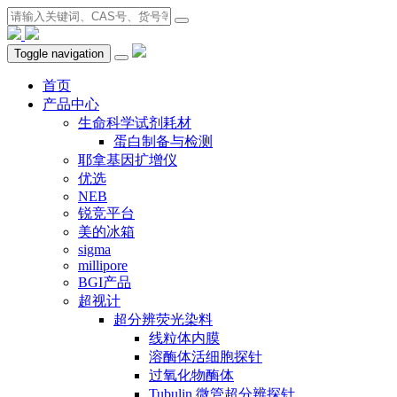
Toggle navigation
首页
产品中心
生命科学试剂耗材
蛋白制备与检测
耶拿基因扩增仪
优选
NEB
锐竞平台
美的冰箱
sigma
millipore
BGI产品
超视计
超分辨荧光染料
线粒体内膜
溶酶体活细胞探针
过氧化物酶体
Tubulin 微管超分辨探针