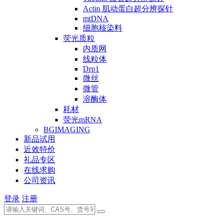
Actin 肌动蛋白超分辨探针
mtDNA
细胞核染料
荧光质粒
内质网
线粒体
Drp1
微丝
微管
溶酶体
耗材
荧光mRNA
BGIMAGING
新品试用
近效特价
礼品专区
在线求购
公司资讯
登录
注册