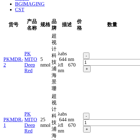
BGIMAGING
CST
产品
品
价
货号
规格
描述
数量
名称
牌
格
超
视
计
PK
λabs
科
-
PKMDR-
MITO
5
644 nm
技
2
Deep
nmol
λfl 670
浦
+
Red
nm
海
景
珊
超
视
计
PK
λabs
科
-
PKMDR-
MITO
25
644 nm
技
1
Deep
nmol
λfl 670
浦
+
Red
nm
海