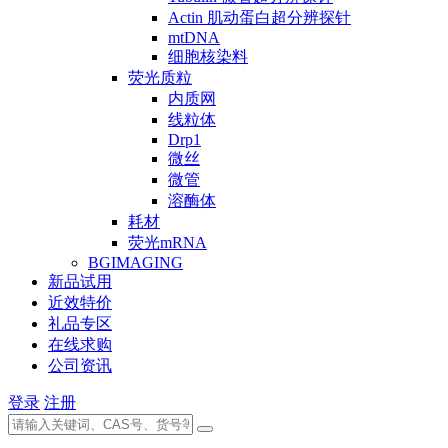
Actin 肌动蛋白超分辨探针
mtDNA
细胞核染料
荧光质粒
内质网
线粒体
Drp1
微丝
微管
溶酶体
耗材
荧光mRNA
BGIMAGING
新品试用
近效特价
礼品专区
在线求购
公司资讯
登录
注册