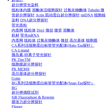
超分辨荧光染料
线粒体内膜
溶酶体活细胞探针
过氧化物酶体
Tubulin 微
管超分辨探针
Actin 肌动蛋白超分辨探针
mtDNA
细胞核
染料
DNA超分辨探针
荧光质粒
内质网
线粒体
Drp1
微丝
微管
溶酶体
耗材
荧光mRNA
内质网
线粒体
过氧化物酶体
微丝
高尔基体
细胞膜
CA系列活细胞蛋白标签荧光配体(Halo-Tag探针）
CA-Ligand
胰岛素-锌离子荧光探针
PK ZincTM
细胞膜超分辨探针
PK MEM®
高尔基体超分辨探针
Golgi
BG系列活细胞蛋白标签荧光配体(Snap-Tag探针）
BG
超分辨偶联试剂
SiR Fluorophore & Regents
膜张力超分辨探针
Flipper