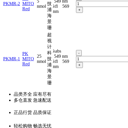
5
549 nm
PKMR-2
MITO
技
nmol
λfl 569
Red
浦
+
nm
海
景
珊
超
视
计
λabs
科
-
PK
25
549 nm
PKMR-1
MITO
技
nmol
λfl 569
Red
浦
+
nm
海
景
珊
品类齐全 应有尽有
多仓直发 急速配送
正品行货 品质保证
轻松购物 畅选无忧