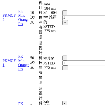
视
λabs
计
584 nm
PK
10
科
λfl 604
-
PKMOF-
Mito
次/
nm 推荐
技
2
Orange
支
的
浦
+
Fix
λSTED
海
775 nm
景
珊
超
视
计
PK
50
科
-
推荐的
PKMOF-
Mito
次/
技
λSTED
1
Orange
支
775 nm
浦
+
Fix
海
景
珊
超
视
计
λabs
科
-
PK