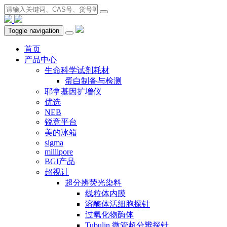
Toggle navigation
首页
产品中心
生命科学试剂耗材
蛋白制备与检测
耶拿基因扩增仪
优选
NEB
锐竞平台
美的冰箱
sigma
millipore
BGI产品
超视计
超分辨荧光染料
线粒体内膜
溶酶体活细胞探针
过氧化物酶体
Tubulin 微管超分辨探针