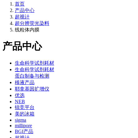
首页
产品中心
超视计
超分辨荧光染料
线粒体内膜
产品中心
生命科学试剂耗材
生命科学试剂耗材
蛋白制备与检测
移液产品
耶拿基因扩增仪
优选
NEB
锐竞平台
美的冰箱
sigma
millipore
BGI产品
超视计