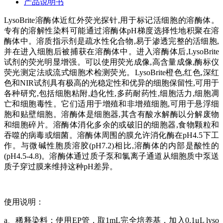
产品说明书
LysoBrite溶酶体近红外荧光探针,用于标记活细胞的溶酶体。
专有的溶解性染料可能通过溶酶体pH梯度选择性地积聚在溶
酶体中。溶质指示剂是疏水性化合物,易于渗透完整的活细胞,
并在进入细胞后被捕获在溶酶体中。进入溶酶体后,LysoBrite
试剂的荧光明显增强。可以使用荧光成像,高含量成像,酶标仪
荧光测定法或流式细胞术检测荧光。LysoBrite橙色,红色,深红
色和NIR试剂具有极高的光稳定性和优异的细胞保留性,可用于
各种研究,包括细胞粘附,趋化性,多药耐药性,细胞活力,细胞凋
亡和细胞毒性。它们适用于增殖和非增殖细胞,可用于悬浮细
胞和贴壁细胞。溶酶体是细胞器,其含有酸水解酶以分解废物
和细胞碎片。溶酶体消化多余的或破旧的细胞器,食物颗粒和
吞噬的病毒或细菌。溶酶体周围的膜允许消化酶在pH4.5下工
作。与微碱性胞质溶胶(pH7.2)相比,溶酶体的内部是酸性的
(pH4.5-4.8)。溶酶体通过质子泵和氯离子通道从细胞质中泵送
质子穿过膜来维持这种pH差异。
使用说明：
a、稀释染料：使用EP管，取1mL完全培养基，加入0.1μL lyso