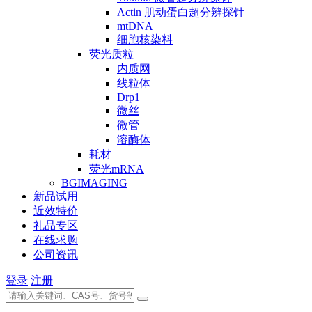
Actin 肌动蛋白超分辨探针
mtDNA
细胞核染料
荧光质粒
内质网
线粒体
Drp1
微丝
微管
溶酶体
耗材
荧光mRNA
BGIMAGING
新品试用
近效特价
礼品专区
在线求购
公司资讯
登录
注册