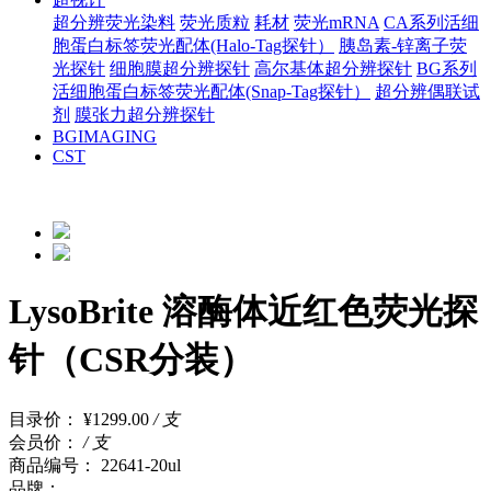
超分辨荧光染料
荧光质粒
耗材
荧光mRNA
CA系列活细
胞蛋白标签荧光配体(Halo-Tag探针）
胰岛素-锌离子荧
光探针
细胞膜超分辨探针
高尔基体超分辨探针
BG系列
活细胞蛋白标签荧光配体(Snap-Tag探针）
超分辨偶联试
剂
膜张力超分辨探针
BGIMAGING
CST
LysoBrite 溶酶体近红色荧光探
针（CSR分装）
目录价：
¥1299.00
/ 支
会员价：
/ 支
商品编号：
22641-20ul
品牌：