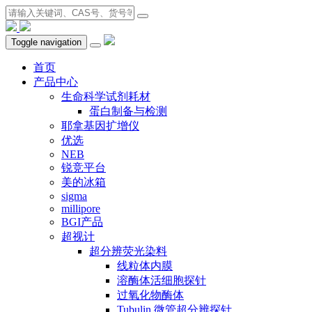
Toggle navigation
首页
产品中心
生命科学试剂耗材
蛋白制备与检测
耶拿基因扩增仪
优选
NEB
锐竞平台
美的冰箱
sigma
millipore
BGI产品
超视计
超分辨荧光染料
线粒体内膜
溶酶体活细胞探针
过氧化物酶体
Tubulin 微管超分辨探针