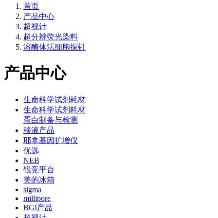
首页
产品中心
超视计
超分辨荧光染料
溶酶体活细胞探针
产品中心
生命科学试剂耗材
生命科学试剂耗材
蛋白制备与检测
移液产品
耶拿基因扩增仪
优选
NEB
锐竞平台
美的冰箱
sigma
millipore
BGI产品
超视计