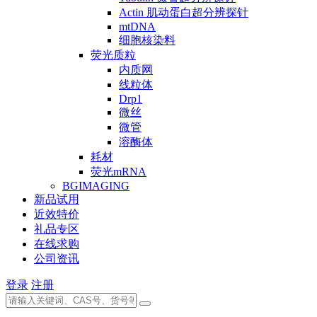
Actin 肌动蛋白超分辨探针
mtDNA
细胞核染料
荧光质粒
内质网
线粒体
Drp1
微丝
微管
溶酶体
耗材
荧光mRNA
BGIMAGING
新品试用
近效特价
礼品专区
在线求购
公司资讯
登录
注册