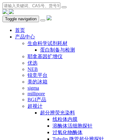
Toggle navigation
首页
产品中心
生命科学试剂耗材
蛋白制备与检测
耶拿基因扩增仪
优选
NEB
锐竞平台
美的冰箱
sigma
millipore
BGI产品
超视计
超分辨荧光染料
线粒体内膜
溶酶体活细胞探针
过氧化物酶体
Tubulin 微管超分辨探针