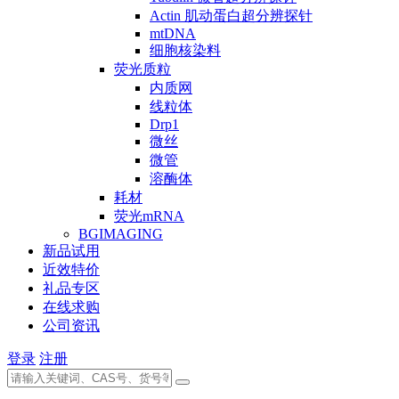
Actin 肌动蛋白超分辨探针
mtDNA
细胞核染料
荧光质粒
内质网
线粒体
Drp1
微丝
微管
溶酶体
耗材
荧光mRNA
BGIMAGING
新品试用
近效特价
礼品专区
在线求购
公司资讯
登录
注册