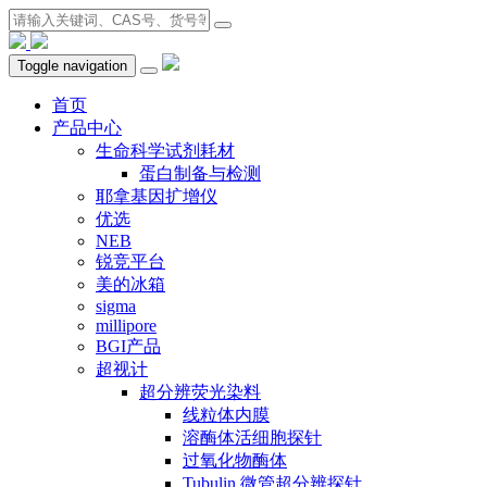
Toggle navigation
首页
产品中心
生命科学试剂耗材
蛋白制备与检测
耶拿基因扩增仪
优选
NEB
锐竞平台
美的冰箱
sigma
millipore
BGI产品
超视计
超分辨荧光染料
线粒体内膜
溶酶体活细胞探针
过氧化物酶体
Tubulin 微管超分辨探针