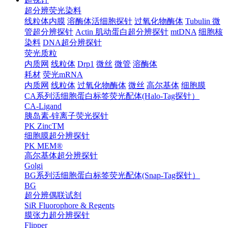
超分辨荧光染料
线粒体内膜
溶酶体活细胞探针
过氧化物酶体
Tubulin 微
管超分辨探针
Actin 肌动蛋白超分辨探针
mtDNA
细胞核
染料
DNA超分辨探针
荧光质粒
内质网
线粒体
Drp1
微丝
微管
溶酶体
耗材
荧光mRNA
内质网
线粒体
过氧化物酶体
微丝
高尔基体
细胞膜
CA系列活细胞蛋白标签荧光配体(Halo-Tag探针）
CA-Ligand
胰岛素-锌离子荧光探针
PK ZincTM
细胞膜超分辨探针
PK MEM®
高尔基体超分辨探针
Golgi
BG系列活细胞蛋白标签荧光配体(Snap-Tag探针）
BG
超分辨偶联试剂
SiR Fluorophore & Regents
膜张力超分辨探针
Flipper