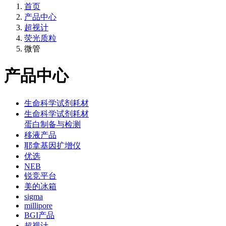
首页
产品中心
超视计
荧光质粒
微管
产品中心
生命科学试剂耗材
生命科学试剂耗材
蛋白制备与检测
移液产品
耶拿基因扩增仪
优选
NEB
锐竞平台
美的冰箱
sigma
millipore
BGI产品
超视计