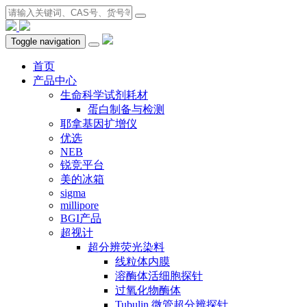
Toggle navigation
首页
产品中心
生命科学试剂耗材
蛋白制备与检测
耶拿基因扩增仪
优选
NEB
锐竞平台
美的冰箱
sigma
millipore
BGI产品
超视计
超分辨荧光染料
线粒体内膜
溶酶体活细胞探针
过氧化物酶体
Tubulin 微管超分辨探针