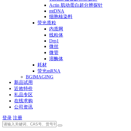
Actin 肌动蛋白超分辨探针
mtDNA
细胞核染料
荧光质粒
内质网
线粒体
Drp1
微丝
微管
溶酶体
耗材
荧光mRNA
BGIMAGING
新品试用
近效特价
礼品专区
在线求购
公司资讯
登录
注册