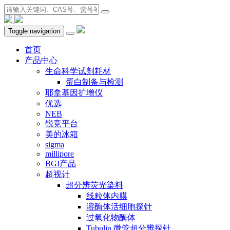
Toggle navigation
首页
产品中心
生命科学试剂耗材
蛋白制备与检测
耶拿基因扩增仪
优选
NEB
锐竞平台
美的冰箱
sigma
millipore
BGI产品
超视计
超分辨荧光染料
线粒体内膜
溶酶体活细胞探针
过氧化物酶体
Tubulin 微管超分辨探针