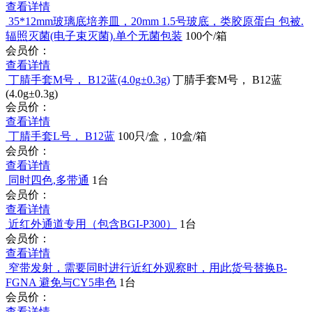
查看详情
35*12mm玻璃底培养皿，20mm 1.5号玻底，类胶原蛋白 包
被.辐照灭菌(电子束灭菌).单个无菌包装
100个/箱
会员价：
查看详情
丁腈手套M号， B12蓝(4.0g±0.3g)
丁腈手套M号， B12蓝
(4.0g±0.3g)
会员价：
查看详情
丁腈手套L号， B12蓝
100只/盒，10盒/箱
会员价：
查看详情
同时四色,多带通
1台
会员价：
查看详情
近红外通道专用（包含BGI-P300）
1台
会员价：
查看详情
窄带发射，需要同时进行近红外观察时，用此货号替换B-
FGNA 避免与CY5串色
1台
会员价：