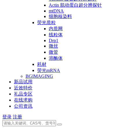
Actin 肌动蛋白超分辨探针
mtDNA
细胞核染料
荧光质粒
内质网
线粒体
Drp1
微丝
微管
溶酶体
耗材
荧光mRNA
BGIMAGING
新品试用
近效特价
礼品专区
在线求购
公司资讯
登录
注册