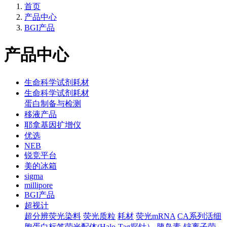
首页
产品中心
BGI产品
产品中心
生命科学试剂耗材
生命科学试剂耗材
蛋白制备与检测
移液产品
耶拿基因扩增仪
优选
NEB
锐竞平台
美的冰箱
sigma
millipore
BGI产品
超视计
超分辨荧光染料
荧光质粒
耗材
荧光mRNA
CA系列活细
胞蛋白标签荧光配体(Halo-Tag探针）
胰岛素-锌离子荧