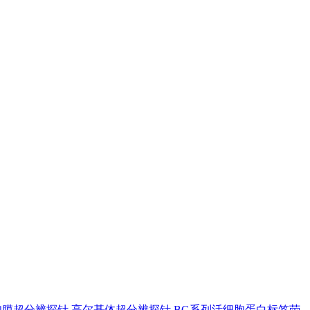
胞膜超分辨探针
高尔基体超分辨探针
BG系列活细胞蛋白标签荧