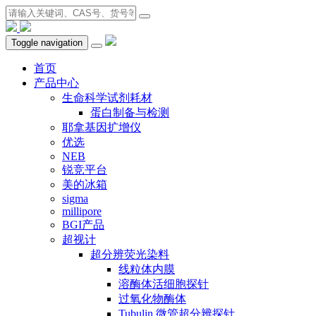
Toggle navigation
首页
产品中心
生命科学试剂耗材
蛋白制备与检测
耶拿基因扩增仪
优选
NEB
锐竞平台
美的冰箱
sigma
millipore
BGI产品
超视计
超分辨荧光染料
线粒体内膜
溶酶体活细胞探针
过氧化物酶体
Tubulin 微管超分辨探针