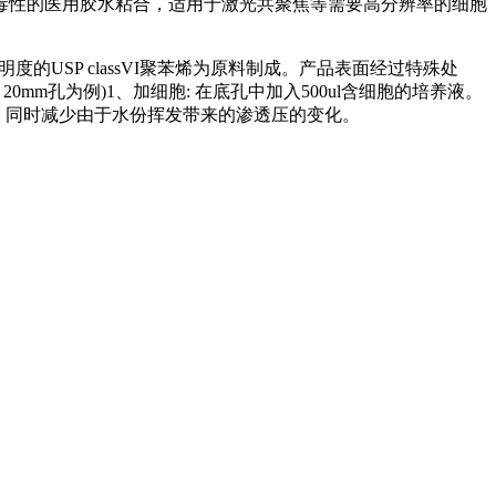
毒性的医用胶水粘合，适用于激光共聚焦等需要高分辨率的细胞
USP classVI聚苯烯为原料制成。产品表面经过特殊处
m孔为例)1、加细胞: 在底孔中加入500ul含细胞的培养液。
液，同时减少由于水份挥发带来的渗透压的变化。