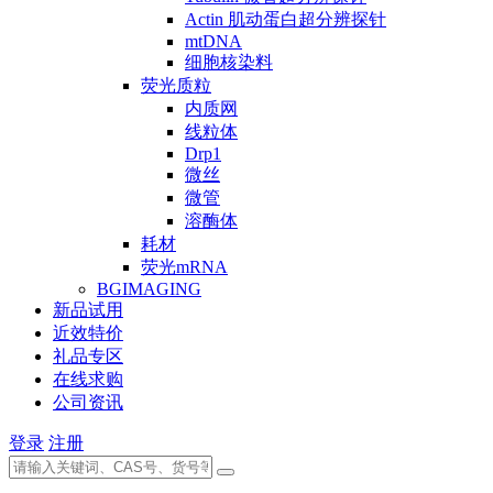
Actin 肌动蛋白超分辨探针
mtDNA
细胞核染料
荧光质粒
内质网
线粒体
Drp1
微丝
微管
溶酶体
耗材
荧光mRNA
BGIMAGING
新品试用
近效特价
礼品专区
在线求购
公司资讯
登录
注册