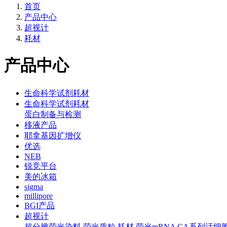
首页
产品中心
超视计
耗材
产品中心
生命科学试剂耗材
生命科学试剂耗材
蛋白制备与检测
移液产品
耶拿基因扩增仪
优选
NEB
锐竞平台
美的冰箱
sigma
millipore
BGI产品
超视计
超分辨荧光染料
荧光质粒
耗材
荧光mRNA
CA系列活细胞