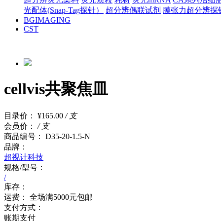
光配体(Snap-Tag探针）
超分辨偶联试剂
膜张力超分辨探
BGIMAGING
CST
cellvis共聚焦皿
目录价：
¥165.00
/ 支
会员价：
/ 支
商品编号：
D35-20-1.5-N
品牌：
超视计科技
规格/型号：
/
库存：
运费：
全场满5000元包邮
支付方式：
账期支付