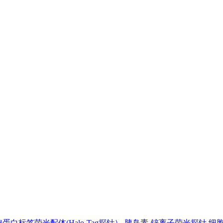
蛋白标签荧光配体(Halo-Tag探针）
胰岛素-锌离子荧光探针
细