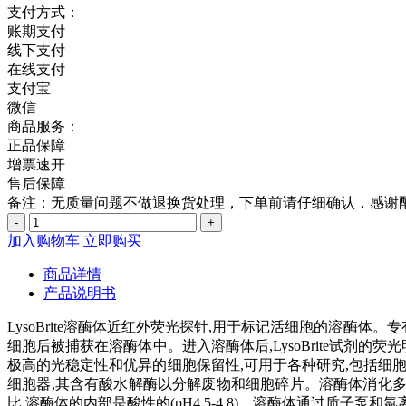
支付方式：
账期支付
线下支付
在线支付
支付宝
微信
商品服务：
正品保障
增票速开
售后保障
备注：无质量问题不做退换货处理，下单前请仔细确认，感谢
-
+
加入购物车
立即购买
商品详情
产品说明书
LysoBrite溶酶体近红外荧光探针,用于标记活细胞的溶酶
细胞后被捕获在溶酶体中。进入溶酶体后,LysoBrite试剂的荧
极高的光稳定性和优异的细胞保留性,可用于各种研究,包括细胞
细胞器,其含有酸水解酶以分解废物和细胞碎片。溶酶体消化多余
比,溶酶体的内部是酸性的(pH4.5-4.8)。溶酶体通过质子