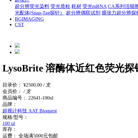
超分辨荧光染料
荧光质粒
耗材
荧光mRNA
CA系列活细胞
光配体(Snap-Tag探针）
超分辨偶联试剂
膜张力超分辨探
BGIMAGING
CST
LysoBrite 溶酶体近红色荧光探
目录价：
¥2500.00
/ 支
会员价：
/ 支
商品编号：
22641-100ul
品牌：
超视计科技 AAT Bioquest
规格/型号：
100 ul
库存：
运费：
全场满5000元包邮