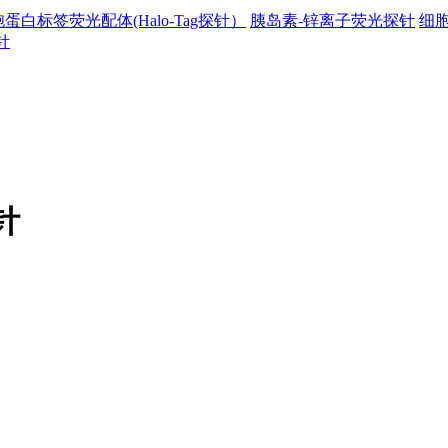
蛋白标签荧光配体(Halo-Tag探针）
胰岛素-锌离子荧光探针
细
针
针