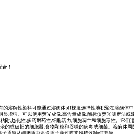
配合！
体。专有的溶解性染料可能通过溶酶体pH梯度选择性地积聚在溶酶
光明显增强。可以使用荧光成像,高含量成像,酶标仪荧光测定法或流式细
粘附,趋化性,多药耐药性,细胞活力,细胞凋亡和细胞毒性。它
的或破旧的细胞器,食物颗粒和吞噬的病毒或细菌。溶酶体周围的膜允
泵和氯离子通道从细胞质中泵送质子穿过膜来维持这种pH差异。