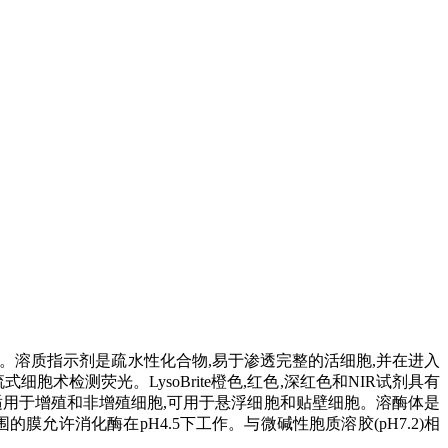
体中。溶质指示剂是疏水性化合物,易于渗透完整的活细胞,并在进入
胞术检测荧光。LysoBrite橙色,红色,深红色和NIR试剂具有
们适用于增殖和非增殖细胞,可用于悬浮细胞和贴壁细胞。溶酶体是
许消化酶在pH4.5下工作。与微碱性胞质溶胶(pH7.2)相