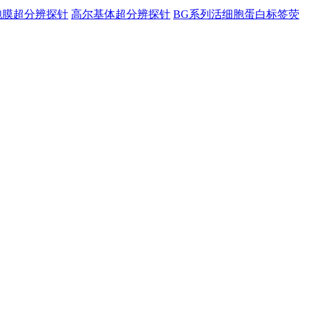
胞膜超分辨探针
高尔基体超分辨探针
BG系列活细胞蛋白标签荧