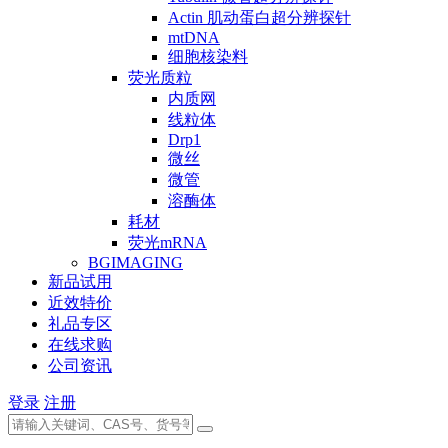
Actin 肌动蛋白超分辨探针
mtDNA
细胞核染料
荧光质粒
内质网
线粒体
Drp1
微丝
微管
溶酶体
耗材
荧光mRNA
BGIMAGING
新品试用
近效特价
礼品专区
在线求购
公司资讯
登录
注册