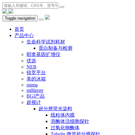
Toggle navigation
首页
产品中心
生命科学试剂耗材
蛋白制备与检测
耶拿基因扩增仪
优选
NEB
锐竞平台
美的冰箱
sigma
millipore
BGI产品
超视计
超分辨荧光染料
线粒体内膜
溶酶体活细胞探针
过氧化物酶体
Tubulin 微管超分辨探针