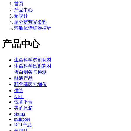
首页
产品中心
超视计
超分辨荧光染料
溶酶体活细胞探针
产品中心
生命科学试剂耗材
生命科学试剂耗材
蛋白制备与检测
移液产品
耶拿基因扩增仪
优选
NEB
锐竞平台
美的冰箱
sigma
millipore
BGI产品
超视计